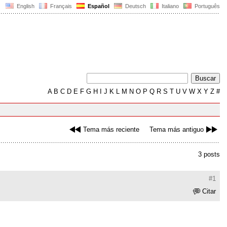
English
Français
Español
Deutsch
Italiano
Português
A
B
C
D
E
F
G
H
I
J
K
L
M
N
O
P
Q
R
S
T
U
V
W
X
Y
Z
#
Tema más reciente
Tema más antiguo
3 posts
#1
Citar