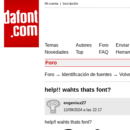
Mi cuenta
|
Inscripción
Temas
Autores
Foro
Enviar
Novedades
Top
FAQ
Herram
Foro
→
→
Foro
Identificación de fuentes
Volve
help!! wahts thats font?
evgeniuz27
12/09/2024 a las 22:17
help!! wahts thats font?