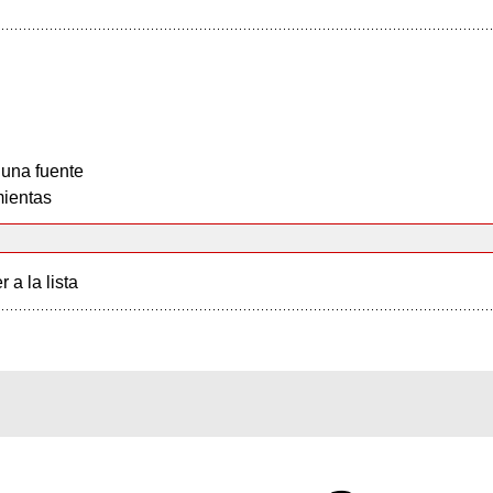
 una fuente
ientas
r a la lista