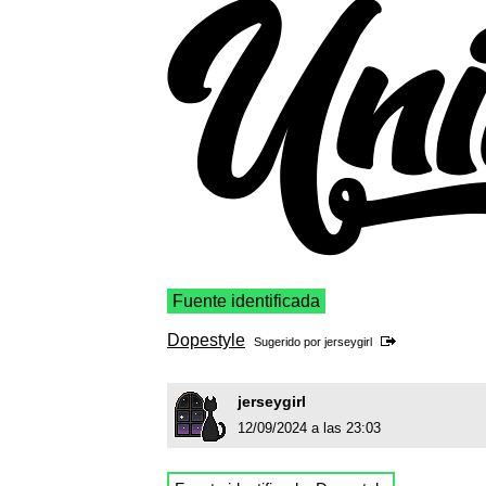
Fuente identificada
Dopestyle
Sugerido por
jerseygirl
jerseygirl
12/09/2024 a las 23:03