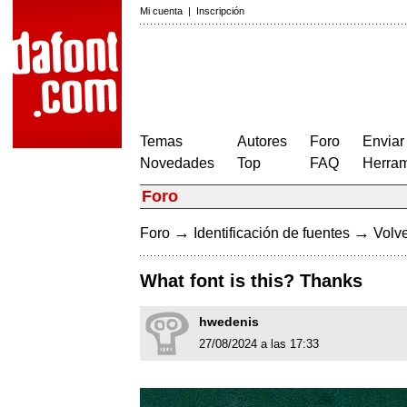
Mi cuenta
|
Inscripción
Temas
Autores
Foro
Enviar
Novedades
Top
FAQ
Herram
Foro
→
→
Foro
Identificación de fuentes
Volve
What font is this? Thanks
hwedenis
27/08/2024 a las 17:33