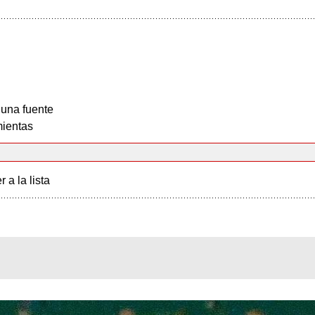
 una fuente
ientas
r a la lista