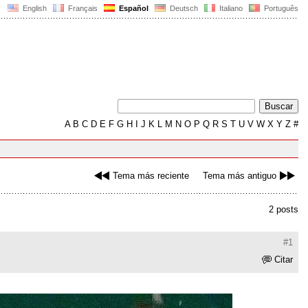
English
Français
Español
Deutsch
Italiano
Português
A
B
C
D
E
F
G
H
I
J
K
L
M
N
O
P
Q
R
S
T
U
V
W
X
Y
Z
#
Tema más reciente
Tema más antiguo
2 posts
#1
Citar