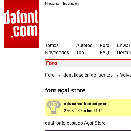
Mi cuenta
|
Inscripción
Temas
Autores
Foro
Enviar
Novedades
Top
FAQ
Herram
Foro
→
→
Foro
Identificación de fuentes
Volve
font açai store
educarvalhodesigner
27/08/2024 a las 14:14
qual fonte essa do Açai Store