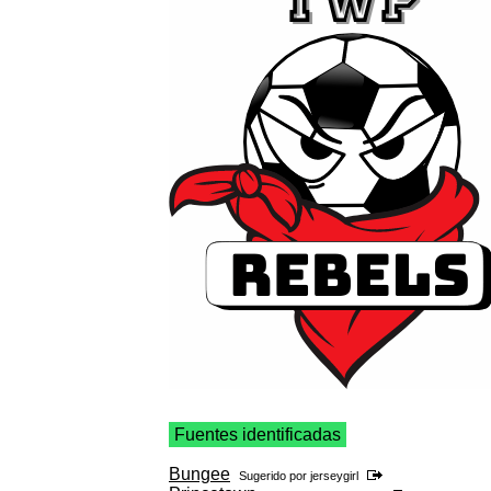
Fuentes identificadas
Bungee
Sugerido por
jerseygirl