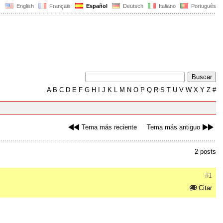
English
Français
Español
Deutsch
Italiano
Português
A
B
C
D
E
F
G
H
I
J
K
L
M
N
O
P
Q
R
S
T
U
V
W
X
Y
Z
#
Tema más reciente
Tema más antiguo
2 posts
#1
Citar