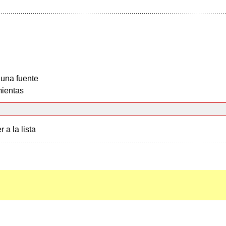
 una fuente
ientas
r a la lista