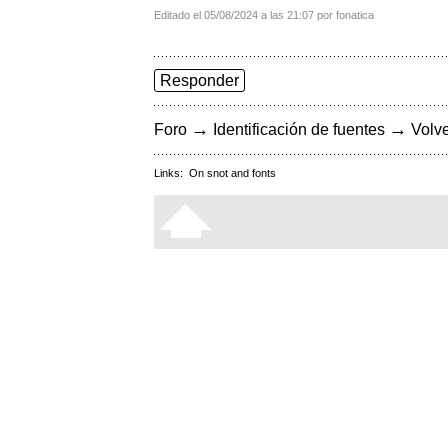
Editado el 05/08/2024 a las 21:07 por fonatica
Responder
→
→
Foro
Identificación de fuentes
Volve
Links:
On snot and fonts