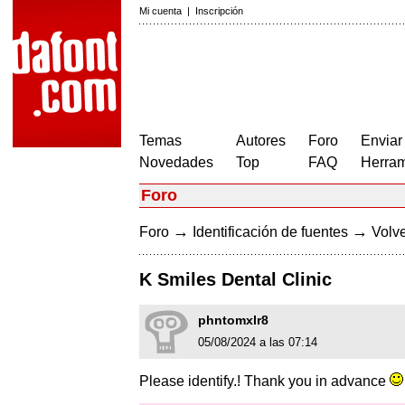
Mi cuenta
|
Inscripción
Temas
Autores
Foro
Enviar
Novedades
Top
FAQ
Herram
Foro
→
→
Foro
Identificación de fuentes
Volve
K Smiles Dental Clinic
phntomxlr8
05/08/2024 a las 07:14
Please identify.! Thank you in advance