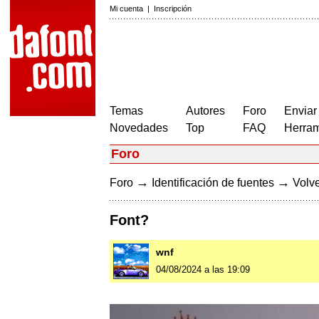
Mi cuenta
|
Inscripción
Temas
Autores
Foro
Enviar
Novedades
Top
FAQ
Herram
Foro
→
→
Foro
Identificación de fuentes
Volve
Font?
wnf
04/08/2024 a las 19:09