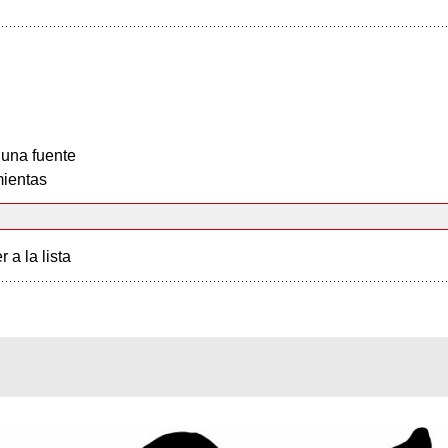
 una fuente
ientas
r a la lista