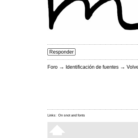
Responder
→
→
Foro
Identificación de fuentes
Volve
Links:
On snot and fonts