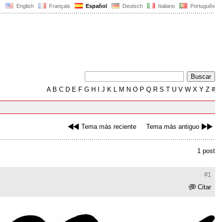
English
Français
Español
Deutsch
Italiano
Português
A
B
C
D
E
F
G
H
I
J
K
L
M
N
O
P
Q
R
S
T
U
V
W
X
Y
Z
#
Tema más reciente
Tema más antiguo
1 post
#1
Citar