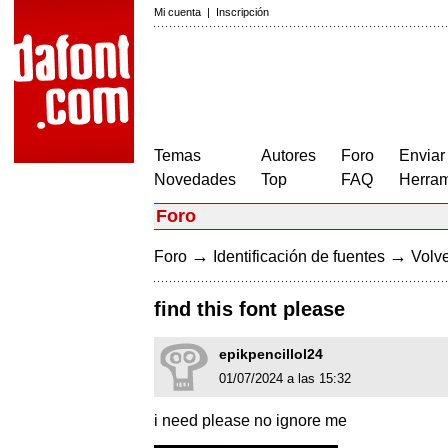
Mi cuenta
|
Inscripción
Temas
Autores
Foro
Enviar
Novedades
Top
FAQ
Herram
Foro
→
→
Foro
Identificación de fuentes
Volve
find this font please
epikpencillol24
01/07/2024 a las 15:32
i need please no ignore me