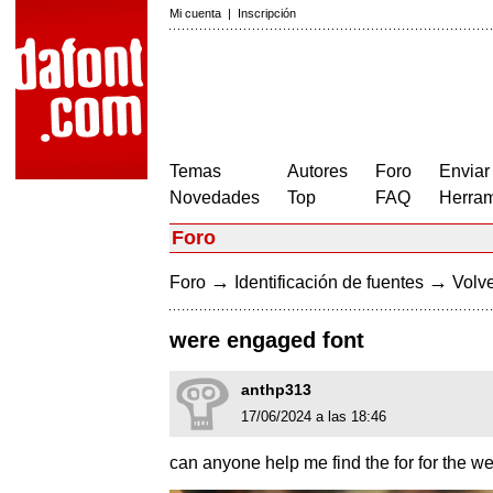
Mi cuenta
|
Inscripción
Temas
Autores
Foro
Enviar
Novedades
Top
FAQ
Herram
Foro
→
→
Foro
Identificación de fuentes
Volve
were engaged font
anthp313
17/06/2024 a las 18:46
can anyone help me find the for for the 