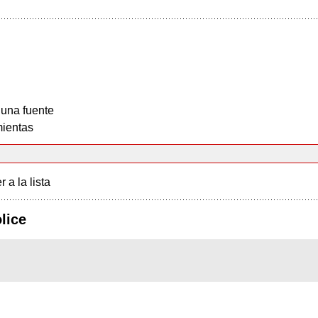
 una fuente
ientas
r a la lista
lice