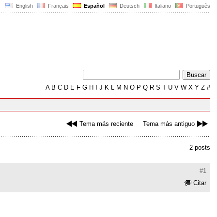
English
Français
Español
Deutsch
Italiano
Português
A
B
C
D
E
F
G
H
I
J
K
L
M
N
O
P
Q
R
S
T
U
V
W
X
Y
Z
#
Tema más reciente
Tema más antiguo
2 posts
#1
Citar