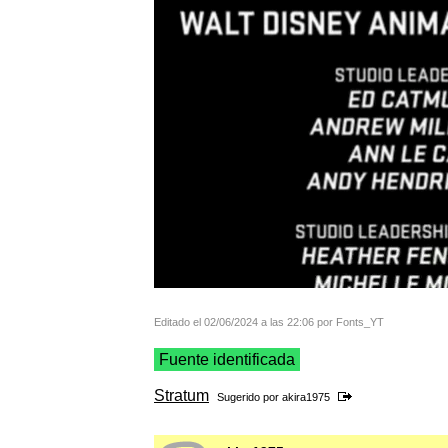
Editado el 02/06/2024 a las 22:06 por Fonts_YT
Fuente identificada
Stratum
Sugerido por
akira1975