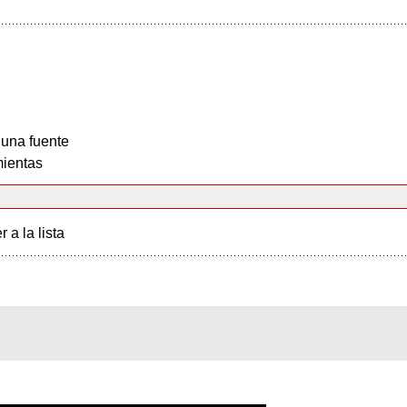
 una fuente
ientas
r a la lista