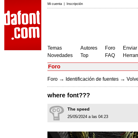
Mi cuenta
|
Inscripción
Temas
Autores
Foro
Enviar
Novedades
Top
FAQ
Herram
Foro
→
→
Foro
Identificación de fuentes
Volve
where font???
The speed
25/05/2024 a las 04:23