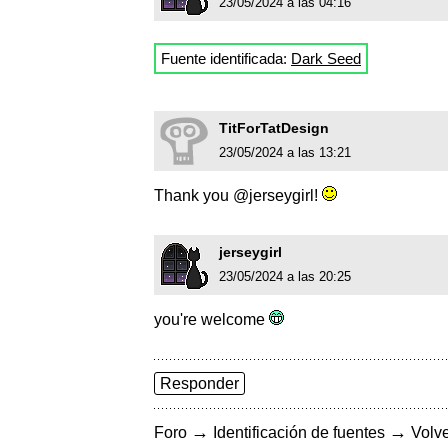
23/05/2024 a las 04:16
Fuente identificada:
Dark Seed
TitForTatDesign
23/05/2024 a las 13:21
Thank you @jerseygirl!
jerseygirl
23/05/2024 a las 20:25
you're welcome
Responder
→
→
Foro
Identificación de fuentes
Volve