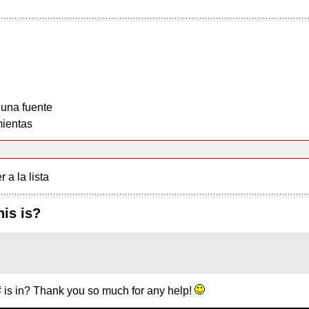
 una fuente
ientas
r a la lista
is is?
 is in? Thank you so much for any help!