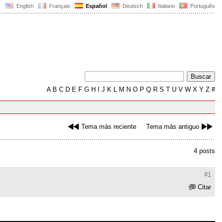
English
Français
Español
Deutsch
Italiano
Português
A
B
C
D
E
F
G
H
I
J
K
L
M
N
O
P
Q
R
S
T
U
V
W
X
Y
Z
#
Tema más reciente
Tema más antiguo
4 posts
#1
Citar