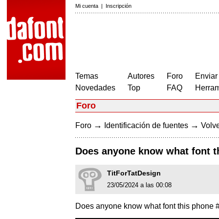
Mi cuenta
|
Inscripción
Temas
Autores
Foro
Enviar
Novedades
Top
FAQ
Herram
Foro
→
→
Foro
Identificación de fuentes
Volve
Does anyone know what font th
TitForTatDesign
23/05/2024 a las 00:08
Does anyone know what font this phone #