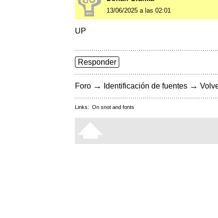
13/06/2025 a las 02:01
UP
Responder
→
→
Foro
Identificación de fuentes
Volve
Links:
On snot and fonts