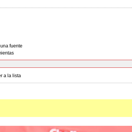
 una fuente
ientas
r a la lista