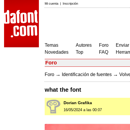
Mi cuenta
|
Inscripción
Temas
Autores
Foro
Enviar
Novedades
Top
FAQ
Herram
Foro
→
→
Foro
Identificación de fuentes
Volve
what the font
Dorian Grafika
16/05/2024 a las 00:07