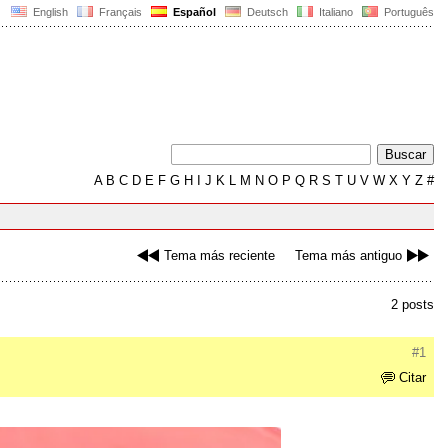
English
Français
Español
Deutsch
Italiano
Português
A
B
C
D
E
F
G
H
I
J
K
L
M
N
O
P
Q
R
S
T
U
V
W
X
Y
Z
#
Tema más reciente
Tema más antiguo
2 posts
#1
Citar