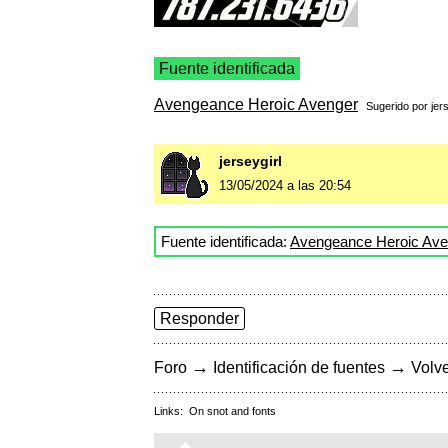
Fuente identificada
Avengeance Heroic Avenger
Sugerido por
jer
jerseygirl
13/05/2024 a las 20:54
Fuente identificada:
Avengeance Heroic Ave
Responder
→
→
Foro
Identificación de fuentes
Volve
Links:
On snot and fonts