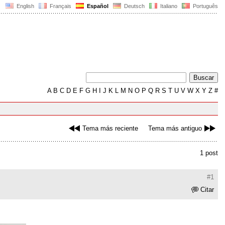
English
Français
Español
Deutsch
Italiano
Português
A
B
C
D
E
F
G
H
I
J
K
L
M
N
O
P
Q
R
S
T
U
V
W
X
Y
Z
#
Tema más reciente
Tema más antiguo
1 post
#1
Citar