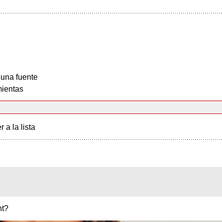
 una fuente
ientas
r a la lista
nt?