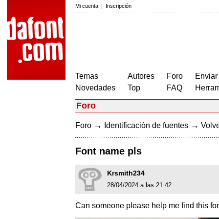
Mi cuenta
|
Inscripción
Temas
Autores
Foro
Enviar
Novedades
Top
FAQ
Herram
Foro
→
→
Foro
Identificación de fuentes
Volve
Font name pls
Krsmith234
28/04/2024 a las 21:42
Can someone please help me find this fo