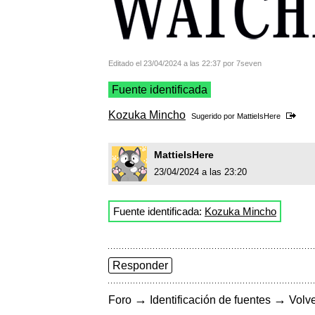
Editado el 23/04/2024 a las 22:37 por 7seven
Fuente identificada
Kozuka Mincho
Sugerido por
MattieIsHere
MattieIsHere
23/04/2024 a las 23:20
Fuente identificada:
Kozuka Mincho
Responder
→
→
Foro
Identificación de fuentes
Volve