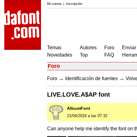
Mi cuenta
|
Inscripción
Temas
Autores
Foro
Enviar
Novedades
Top
FAQ
Herram
Foro
→
→
Foro
Identificación de fuentes
Volve
LIVE.LOVE.A$AP font
AlbumFont
21/04/2024 a las 07:32
Can anyone help me identify the font on the