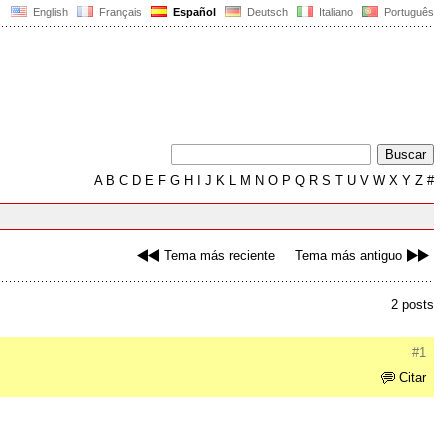
English
Français
Español
Deutsch
Italiano
Português
A
B
C
D
E
F
G
H
I
J
K
L
M
N
O
P
Q
R
S
T
U
V
W
X
Y
Z
#
Tema más reciente
Tema más antiguo
2 posts
#1
Citar