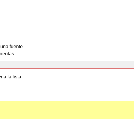
 una fuente
ientas
r a la lista