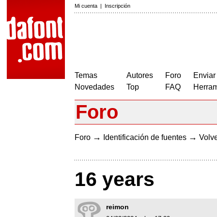
Mi cuenta
|
Inscripción
Temas
Autores
Foro
Enviar
Novedades
Top
FAQ
Herram
Foro
→
→
Foro
Identificación de fuentes
Volve
16 years
reimon