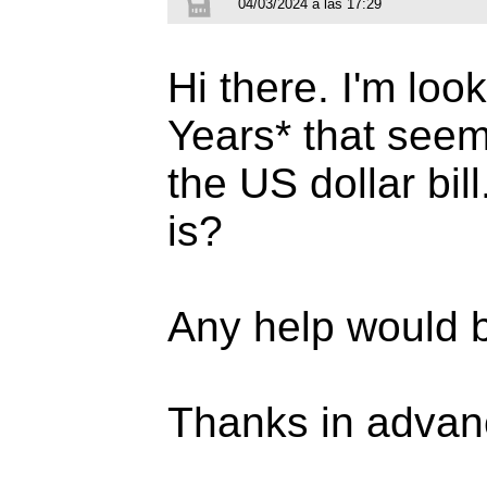
04/03/2024 a las 17:29
Hi there. I'm look
Years* that seem
the US dollar bi
is?
Any help would b
Thanks in advan