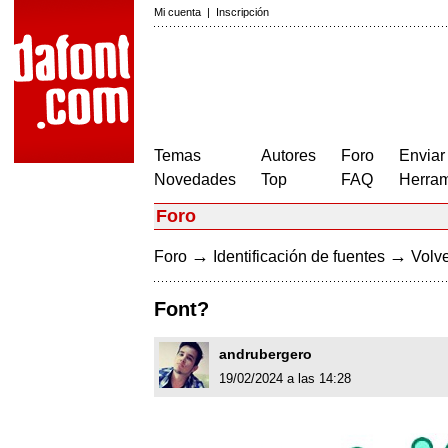
Mi cuenta
|
Inscripción
Temas
Autores
Foro
Enviar
Novedades
Top
FAQ
Herram
Foro
→
→
Foro
Identificación de fuentes
Volve
Font?
andrubergero
19/02/2024 a las 14:28