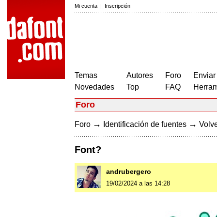
Mi cuenta
|
Inscripción
Temas
Autores
Foro
Enviar
Novedades
Top
FAQ
Herram
Foro
→
→
Foro
Identificación de fuentes
Volve
Font?
andrubergero
19/02/2024 a las 14:28