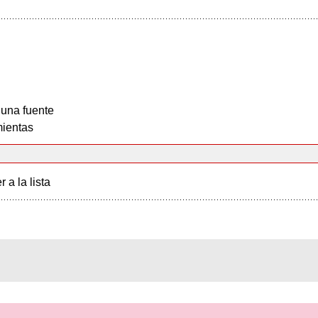
 una fuente
ientas
r a la lista