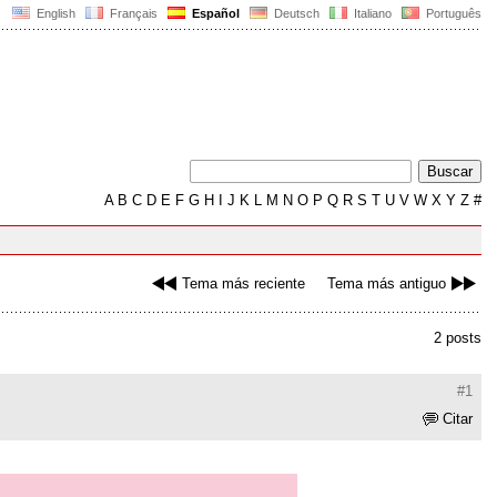
English
Français
Español
Deutsch
Italiano
Português
A
B
C
D
E
F
G
H
I
J
K
L
M
N
O
P
Q
R
S
T
U
V
W
X
Y
Z
#
Tema más reciente
Tema más antiguo
2 posts
#1
Citar