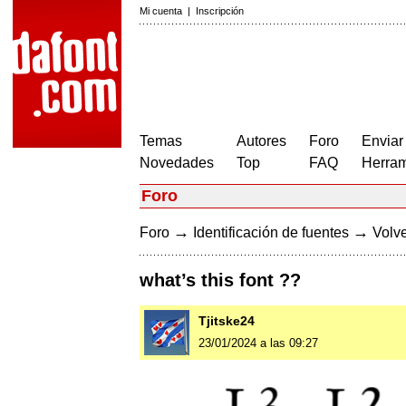
Mi cuenta
|
Inscripción
Temas
Autores
Foro
Enviar
Novedades
Top
FAQ
Herram
Foro
→
→
Foro
Identificación de fuentes
Volve
what’s this font ??
Tjitske24
23/01/2024 a las 09:27