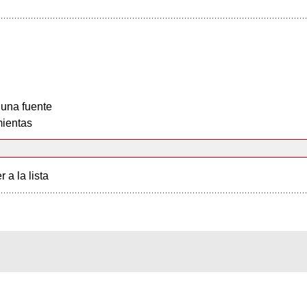
 una fuente
ientas
r a la lista