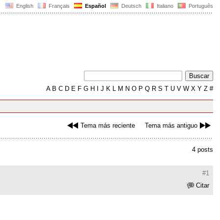
English
Français
Español
Deutsch
Italiano
Português
A
B
C
D
E
F
G
H
I
J
K
L
M
N
O
P
Q
R
S
T
U
V
W
X
Y
Z
#
Tema más reciente
Tema más antiguo
4 posts
#1
Citar