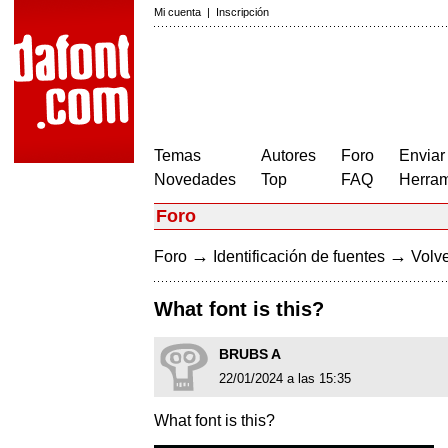
Mi cuenta
|
Inscripción
Temas
Autores
Foro
Enviar
Novedades
Top
FAQ
Herram
Foro
→
→
Foro
Identificación de fuentes
Volve
What font is this?
BRUBS A
22/01/2024 a las 15:35
What font is this?