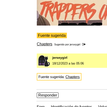
Fuente sugerida
Chapters
Sugerido por
jerseygirl
jerseygirl
18/12/2023 a las 05:06
Fuente sugerida:
Chapters
Responder
→
→
Foro
Identificación de fuentes
Volve