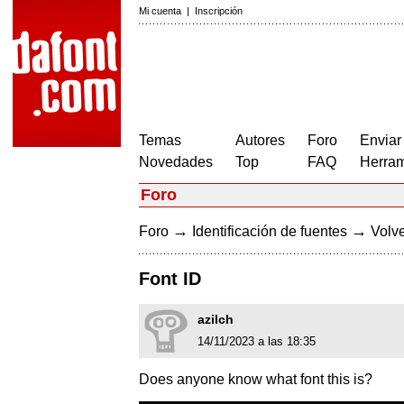
Mi cuenta
|
Inscripción
Temas
Autores
Foro
Enviar
Novedades
Top
FAQ
Herram
Foro
→
→
Foro
Identificación de fuentes
Volve
Font ID
azilch
14/11/2023 a las 18:35
Does anyone know what font this is?