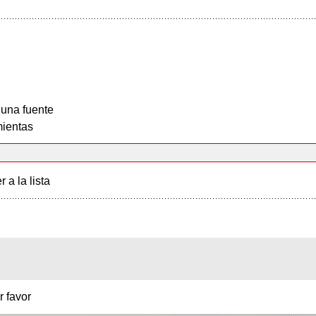
 una fuente
ientas
r a la lista
 favor