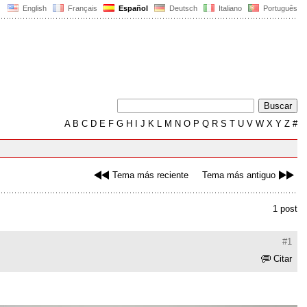
English
Français
Español
Deutsch
Italiano
Português
A
B
C
D
E
F
G
H
I
J
K
L
M
N
O
P
Q
R
S
T
U
V
W
X
Y
Z
#
Tema más reciente
Tema más antiguo
1 post
#1
Citar