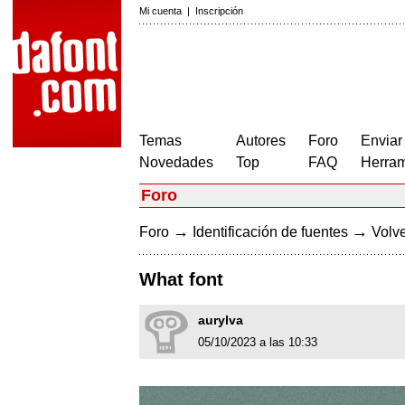
Mi cuenta
|
Inscripción
Temas
Autores
Foro
Enviar
Novedades
Top
FAQ
Herram
Foro
→
→
Foro
Identificación de fuentes
Volve
What font
aurylva
05/10/2023 a las 10:33