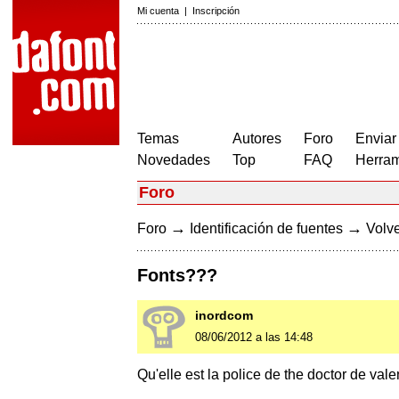
Mi cuenta
|
Inscripción
Temas
Autores
Foro
Enviar
Novedades
Top
FAQ
Herram
Foro
→
→
Foro
Identificación de fuentes
Volve
Fonts???
inordcom
08/06/2012 a las 14:48
Qu'elle est la police de the doctor de val