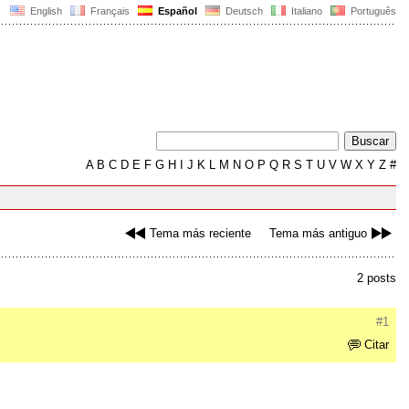
English
Français
Español
Deutsch
Italiano
Português
A
B
C
D
E
F
G
H
I
J
K
L
M
N
O
P
Q
R
S
T
U
V
W
X
Y
Z
#
Tema más reciente
Tema más antiguo
2 posts
#1
Citar