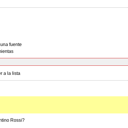
 una fuente
ientas
r a la lista
entino Rossi?