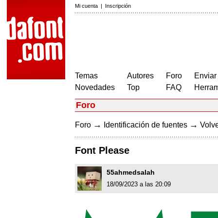
Mi cuenta
|
Inscripción
Temas
Autores
Foro
Enviar
Novedades
Top
FAQ
Herram
Foro
→
→
Foro
Identificación de fuentes
Volve
Font Please
55ahmedsalah
18/09/2023 a las 20:09