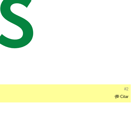
#2
Citar