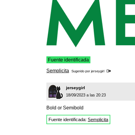
Fuente identificada
Semplicita
Sugerido por
jerseygirl
jerseygirl
18/09/2023 a las 20:23
Bold or Semibold
Fuente identificada:
Semplicita