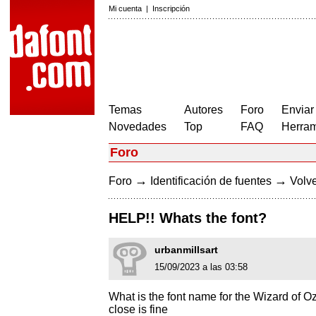
Mi cuenta
|
Inscripción
Temas
Autores
Foro
Enviar
Novedades
Top
FAQ
Herram
Foro
→
→
Foro
Identificación de fuentes
Volve
HELP!! Whats the font?
urbanmillsart
15/09/2023 a las 03:58
What is the font name for the Wizard of Oz
close is fine