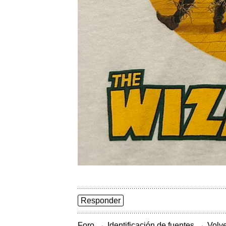
Responder
→
→
Foro
Identificación de fuentes
Volve