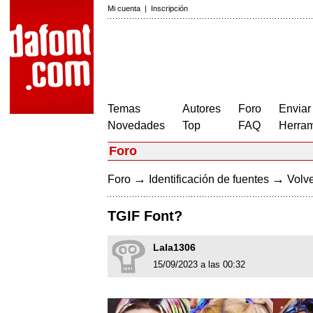
Mi cuenta
|
Inscripción
Temas
Autores
Foro
Enviar
Novedades
Top
FAQ
Herram
Foro
→
→
Foro
Identificación de fuentes
Volve
TGIF Font?
Lala1306
15/09/2023 a las 00:32