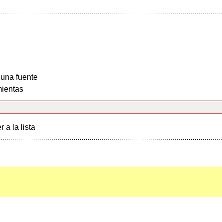
 una fuente
ientas
r a la lista