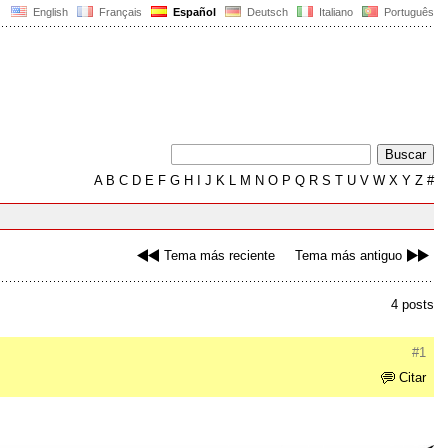
English
Français
Español
Deutsch
Italiano
Português
A
B
C
D
E
F
G
H
I
J
K
L
M
N
O
P
Q
R
S
T
U
V
W
X
Y
Z
#
Tema más reciente
Tema más antiguo
4 posts
#1
Citar