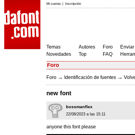
Mi cuenta
|
Inscripción
Temas
Autores
Foro
Enviar
Novedades
Top
FAQ
Herram
Foro
→
→
Foro
Identificación de fuentes
Volve
new font
bossmanflex
22/08/2023 a las 15:11
anyone this font please