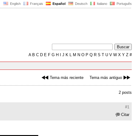
English
Français
Español
Deutsch
Italiano
Português
A
B
C
D
E
F
G
H
I
J
K
L
M
N
O
P
Q
R
S
T
U
V
W
X
Y
Z
#
Tema más reciente
Tema más antiguo
2 posts
#1
Citar