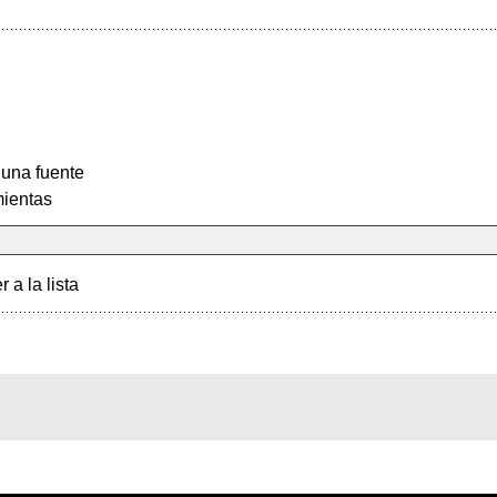
 una fuente
ientas
r a la lista