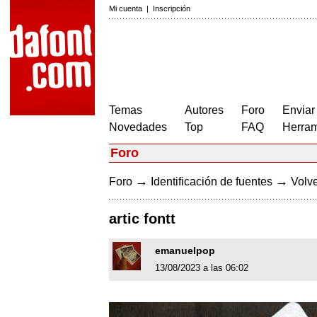
Mi cuenta
|
Inscripción
Temas
Autores
Foro
Enviar
Novedades
Top
FAQ
Herram
Foro
→
→
Foro
Identificación de fuentes
Volve
artic fontt
emanuelpop
13/08/2023 a las 06:02