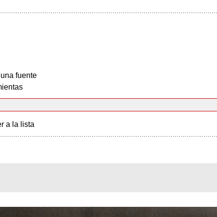
 una fuente
ientas
r a la lista