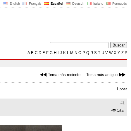
English
Français
Español
Deutsch
Italiano
Português
A
B
C
D
E
F
G
H
I
J
K
L
M
N
O
P
Q
R
S
T
U
V
W
X
Y
Z
#
Tema más reciente
Tema más antiguo
1 post
#1
Citar