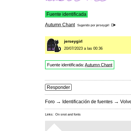
Fuente identificada
Autumn Chant
Sugerido por
jerseygirl
jerseygirl
20/07/2023 a las 00:36
Fuente identificada:
Autumn Chant
Responder
→
→
Foro
Identificación de fuentes
Volve
Links:
On snot and fonts