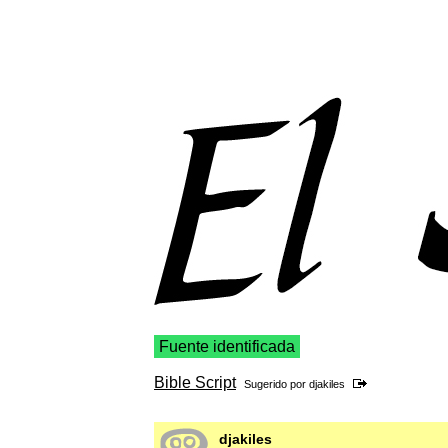
Fuente identificada
Bible Script
Sugerido por
djakiles
djakiles