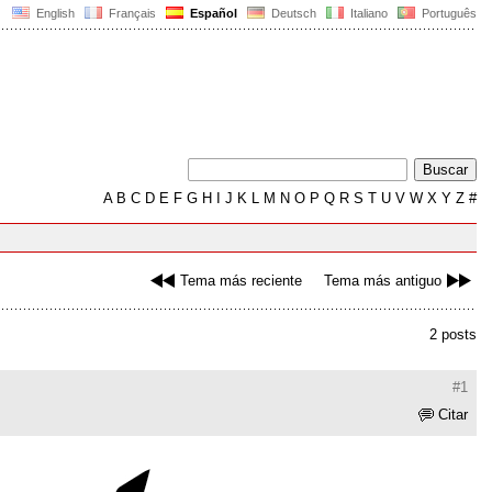
English
Français
Español
Deutsch
Italiano
Português
A
B
C
D
E
F
G
H
I
J
K
L
M
N
O
P
Q
R
S
T
U
V
W
X
Y
Z
#
Tema más reciente
Tema más antiguo
2 posts
#1
Citar