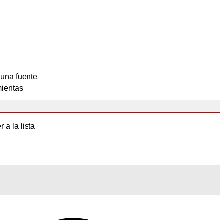
 una fuente
ientas
r a la lista