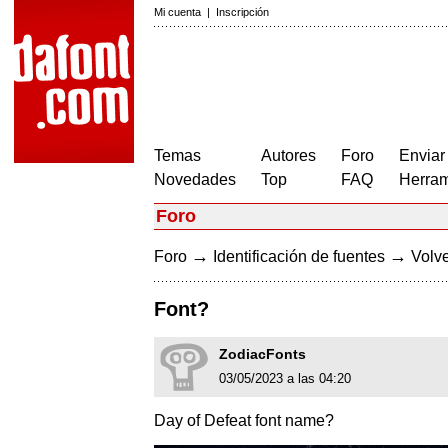
Mi cuenta
|
Inscripción
Temas
Autores
Foro
Enviar
Novedades
Top
FAQ
Herram
Foro
→
→
Foro
Identificación de fuentes
Volve
Font?
ZodiacFonts
03/05/2023 a las 04:20
Day of Defeat font name?