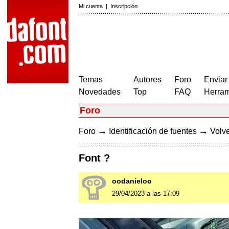
Mi cuenta
|
Inscripción
Temas
Autores
Foro
Enviar
Novedades
Top
FAQ
Herram
Foro
→
→
Foro
Identificación de fuentes
Volve
Font ?
oodanieloo
29/04/2023 a las 17:09