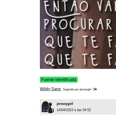
Fuente identificada
Wildy Sans
Sugerido por
jerseygirl
jerseygirl
14/04/2023 a las 04:52