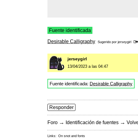
Fuente identificada
Desirable Calligraphy
Sugerido por
jerseygirl
jerseygirl
13/04/2023 a las 04:47
Fuente identificada:
Desirable Calligraphy
Responder
→
→
Foro
Identificación de fuentes
Volve
Links:
On snot and fonts