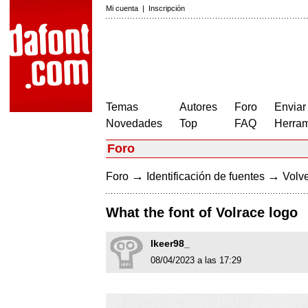
Mi cuenta
|
Inscripción
Temas
Autores
Foro
Enviar
Novedades
Top
FAQ
Herram
Foro
→
→
Foro
Identificación de fuentes
Volve
What the font of Volrace logo
Ikeer98_
08/04/2023 a las 17:29