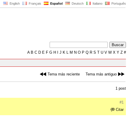
English
Français
Español
Deutsch
Italiano
Português
A
B
C
D
E
F
G
H
I
J
K
L
M
N
O
P
Q
R
S
T
U
V
W
X
Y
Z
#
Tema más reciente
Tema más antiguo
1 post
#1
Citar