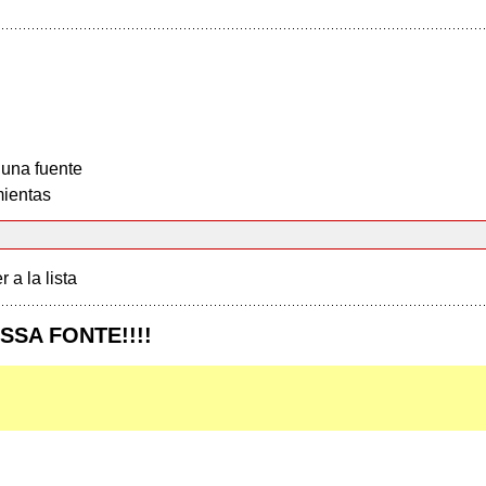
 una fuente
ientas
r a la lista
SA FONTE!!!!