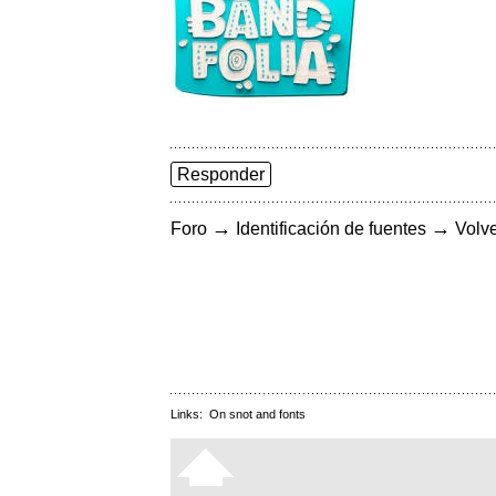
Responder
→
→
Foro
Identificación de fuentes
Volve
Links:
On snot and fonts