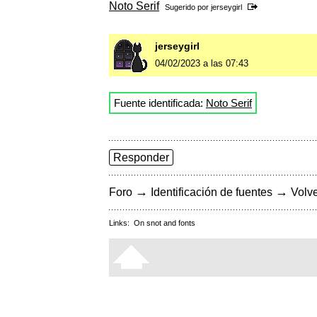
Noto Serif
Sugerido por
jerseygirl
jerseygirl
04/02/2023 a las 07:43
Fuente identificada:
Noto Serif
Responder
→
→
Foro
Identificación de fuentes
Volve
Links:
On snot and fonts