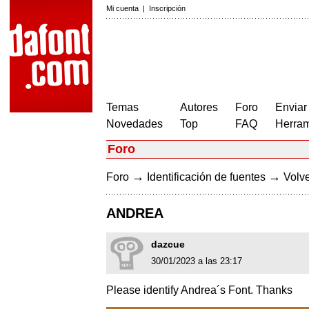
Mi cuenta
|
Inscripción
Temas
Autores
Foro
Enviar
Novedades
Top
FAQ
Herram
Foro
→
→
Foro
Identificación de fuentes
Volve
ANDREA
dazcue
30/01/2023 a las 23:17
Please identify Andrea´s Font. Thanks