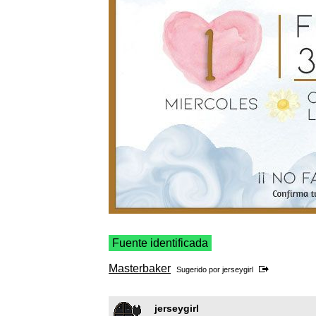
Fuente identificada
Masterbaker
Sugerido por
jerseygirl
jerseygirl